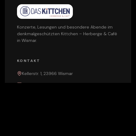
Konzerte, Lesungen und besondere Abende im
denkmalgeschützten Kittchen – Herberge & Café
in Wismar.
KONTAKT
Kellerstr. 1, 23966 Wismar
info@das-kittchen.de
NAVIGATION
Events
Hotel